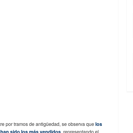
stre por tramos de antigüedad, se observa que
los
 han sido los más vendidos
, representando el