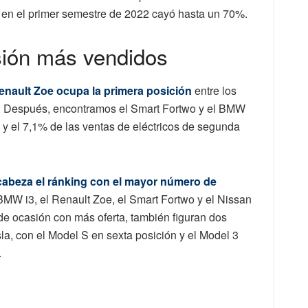
 en el primer semestre de 2022 cayó hasta un 70%.
sión más vendidos
enault Zoe ocupa la primera posición
entre los
s. Después, encontramos
el
Smart
Fortwo
y
el
BMW
y el 7,1% de las ventas de eléctricos de segunda
abeza el ránking con el mayor n
úmero de
BMW i3, el Renault Zoe, el Smart Fortwo y el Nissan
de
ocasión
con
más
oferta,
también
figuran
dos
a, con el Model S en s
exta posición y el Model 3
.