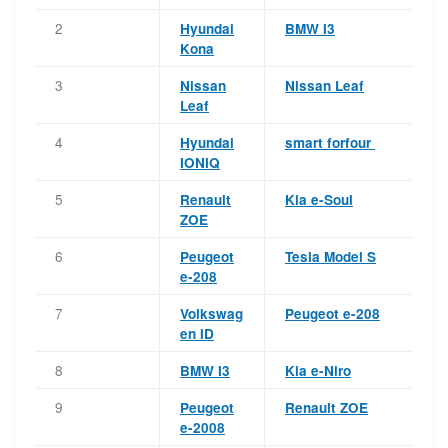
2
Hyundai
BMW I3
Kona
3
Nissan
Nissan Leaf
Leaf
4
Hyundai
smart forfour
IONIQ
5
Renault
Kia e-Soul
ZOE
6
Peugeot
Tesla Model S
e-208
7
Volkswag
Peugeot e-208
en ID
8
BMW I3
Kia e-Niro
9
Peugeot
Renault ZOE
e-2008