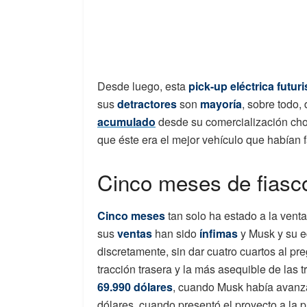
Desde luego, esta
pick-up eléctrica futuri
sus
detractores
son
mayoría
, sobre todo,
acumulado
desde su comercialización cho
que éste era el mejor vehículo que habían 
Cinco meses de fiasc
Cinco meses
tan solo ha estado a la vent
sus
ventas
han sido
ínfimas
y Musk y su e
discretamente, sin dar cuatro cuartos al p
tracción trasera y la más asequible de las 
69.990 dólares
, cuando Musk había avanza
dólares, cuando presentó el proyecto a la 