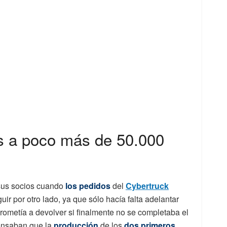
s a poco más de 50.000
 sus socios cuando
los pedidos
del
Cybertruck
uir por otro lado, ya que sólo hacía falta adelantar
rometía a devolver si finalmente no se completaba el
ensaban que la
producción
de los
dos primeros