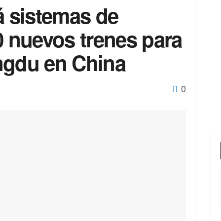
á sistemas de
0 nuevos trenes para
ngdu en China
0