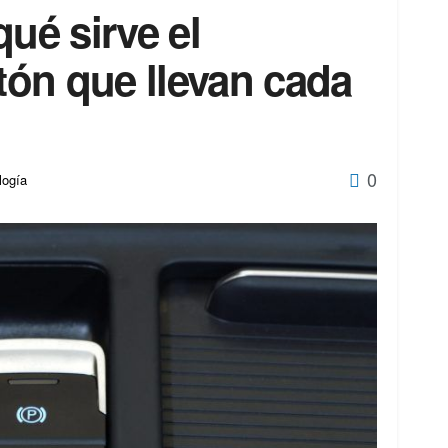
qué sirve el
ón que llevan cada
0
logía