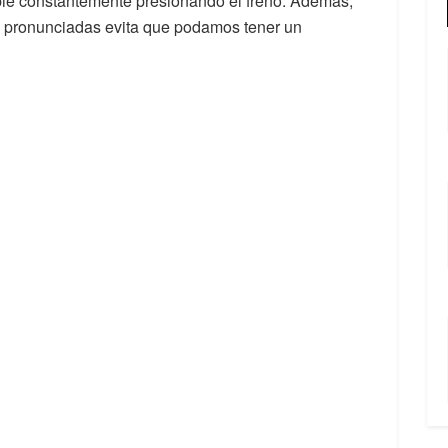
 pie constantemente presionando el freno. Además,
s pronunciadas evita que podamos tener un