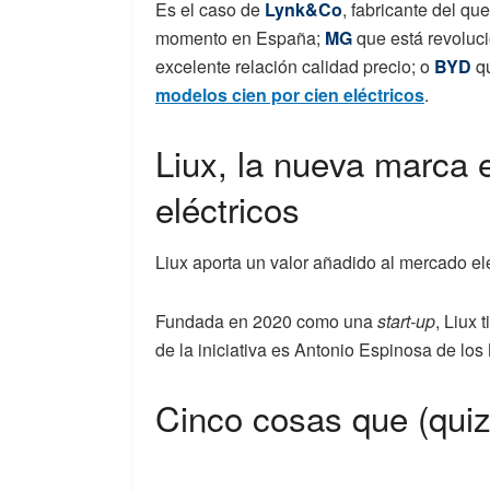
Es el caso de
Lynk&Co
, fabricante del q
momento en España;
MG
que está revoluc
excelente relación calidad precio; o
BYD
qu
modelos cien por cien eléctricos
.
Liux, la nueva marca
eléctricos
Liux aporta un valor añadido al mercado elé
Fundada en 2020 como una
start-up
, Liux 
de la iniciativa es Antonio Espinosa de lo
Cinco cosas que (quiz