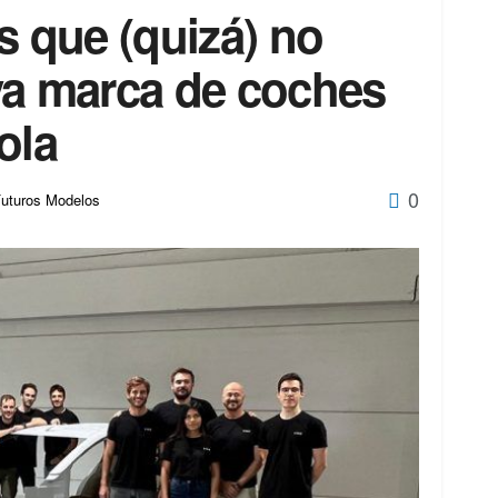
s que (quizá) no
va marca de coches
ola
0
uturos Modelos