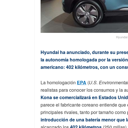
Hyundai 
Hyundai ha anunciado, durante su prese
la autonomía homologada por la versión 
americano: 402 kilómetros, con un con
La homologación
EPA
(
U.S. Environmental
realistas para conocer los consumos y la au
Kona se comercializará en Estados Unid
parece el fabricante coreano entiende que e
principales rivales, tanto por tamaño como 
introducción de una batería menor que l
alcanzado los
402 kilómetros
(250 millas)