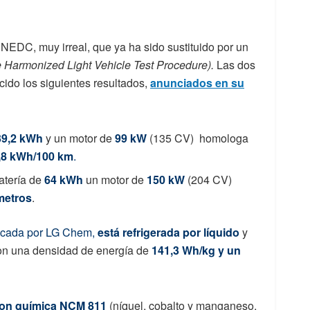
 NEDC, muy irreal, que ya ha sido sustituido por un
 Harmonized Light Vehicle Test Procedure).
Las dos
cido los siguientes resultados,
anunciados en su
39,2 kWh
y un motor de
99 kW
(135 CV) homologa
,8 kWh/100 km
.
atería de
64 kWh
un motor de
150 kW
(204 CV)
metros
.
ricada por LG Chem,
está refrigerada por líquido
y
con una densidad de energía de
141,3 Wh/kg y un
 con química NCM 811
(níquel, cobalto y manganeso.