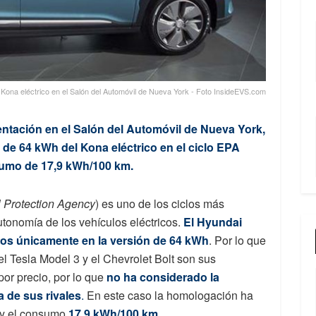
Kona eléctrico en el Salón del Automóvil de Nueva York - Foto InsideEVS.com
ntación en el Salón del Automóvil de Nueva York,
de 64 kWh del Kona eléctrico en el ciclo EPA
sumo de 17,9 kWh/100 km.
 Protection Agency
) es uno de los ciclos más
tonomía de los vehículos eléctricos.
El Hyundai
os únicamente en la versión de 64 kWh
. Por lo que
l Tesla Model 3 y el Chevrolet Bolt son sus
por precio, por lo que
no ha considerado la
a de sus rivales
.
En este caso la homologación ha
 y el consumo
17,9 kWh/100 km
.