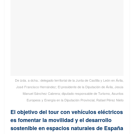
De izda. a dcha.: delegado territorial de la Junta de Castilla y León en Ávila,
José Francisco Hernández; El presidente de la Diputación de Ávila, Jesús
Manuel Sánchez Cabrera; diputado responsable de Turismo, Asuntos
Europeos y Energía en la Diputación Provincial, Rafael Pérez Nieto
El objetivo del tour con vehículos eléctricos
es fomentar la movilidad y el desarrollo
sostenible en espacios naturales de España