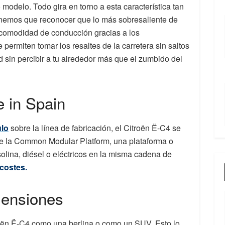
o modelo. Todo gira en torno a esta característica tan
tenemos que reconocer que lo más sobresaliente de
a comodidad de conducción gracias a los
permiten tomar los resaltes de la carretera sin saltos
ad sin percibir a tu alrededor más que el zumbido del
 in Spain
ulo
sobre la línea de fabricación, el Citroën Ë-C4 se
re la Common Modular Platform, una plataforma o
olina, diésel o eléctricos en la misma cadena de
costes.
mensiones
troën Ë-C4 como una berlina o como un SUV. Esto lo