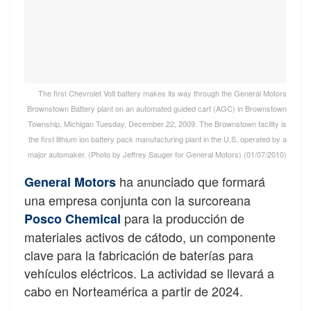
The first Chevrolet Volt battery makes its way through the General Motors
Brownstown Battery plant on an automated guided cart (AGC) in Brownstown
Township, Michigan Tuesday, December 22, 2009. The Brownstown facility is
the first lithium ion battery pack manufacturing plant in the U.S. operated by a
major automaker. (Photo by Jeffrey Sauger for General Motors) (01/07/2010)
ha anunciado que formará
General Motors
una empresa conjunta con la surcoreana
para la producción de
Posco Chemical
materiales activos de cátodo, un componente
clave para la fabricación de baterías para
vehículos eléctricos. La actividad se llevará a
cabo en Norteamérica a partir de 2024.