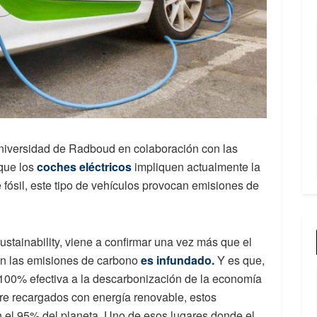
universidad de Radboud en colaboración con las
que los
coches eléctricos
impliquen actualmente la
 fósil, este tipo de vehículos provocan emisiones de
Sustainability, viene a confirmar una vez más que el
en las emisiones de carbono
es infundado.
Y es que,
 100% efectiva a la descarbonización de la economía
pre recargados con energía renovable, estos
n el 95% del planeta. Uno de esos lugares donde el