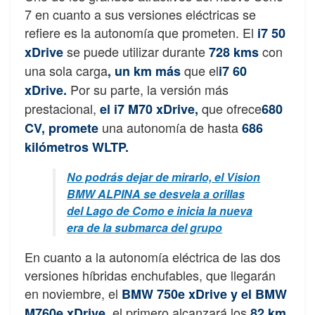
7 en cuanto a sus versiones eléctricas se
refiere es la autonomía que prometen. El
i7 50
se puede utilizar durante
con
xDrive
728 kms
una sola carga
que el
, un km más
i7 60
Por su parte, la versión más
xDrive.
prestacional,
que ofrece
el i7 M70 xDrive,
680
una autonomía de hasta
CV, promete
686
kilómetros WLTP.
No podrás dejar de mirarlo, el Vision
BMW ALPINA se desvela a orillas
del Lago de Como e inicia la nueva
era de la submarca del grupo
En cuanto a la autonomía eléctrica de las dos
versiones híbridas enchufables, que llegarán
en noviembre, el
BMW 750e xDrive y el BMW
el primero alcanzará los
M760e xDrive,
82 km