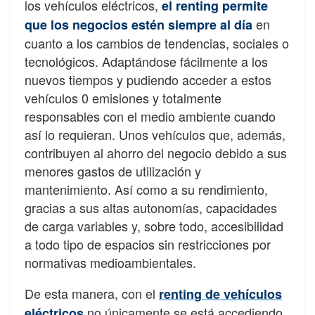
los vehículos eléctricos
,
el renting
permite
en
que los negocios estén siempre al día
cuanto a los cambios de tendencias,
sociales
o
tecnológicos.
Adaptándose fácilmente a los
nuevos tiempos y pudiendo
acceder
a
estos
vehículos
0
emisiones
y
totalmente
responsables
con
el
medio
ambiente cuando
así lo requieran. Unos vehículos que, además,
contribuyen al ahorro del
negocio debido a sus
menores gastos de utilización y
mantenimiento
. Así como a su
rendimiento,
gracias a sus altas autonomías, capacidades
de carga variables y, sobre
todo,
accesibilidad
a
todo
tipo
de
espacios
sin
restricciones
por
normativas
medioambientales.
De
esta
manera,
con
el
renting
de
vehículos
no
únicamente
se
está
accediendo
eléctricos