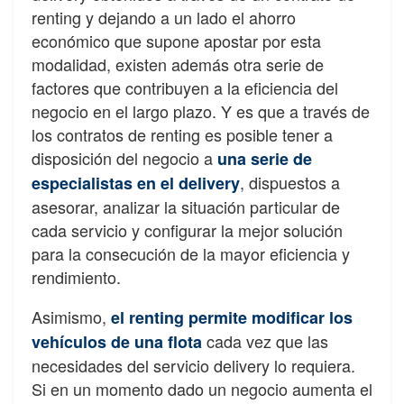
renting y dejando a un lado el ahorro
económico que supone apostar por
esta
modalidad, existen además otra serie de
factores que contribuyen a la e
fi
ciencia del
negocio en el largo plazo. Y es que a través de
los contratos de renting es posible tener a
disposición
del
negocio
a
una
serie
de
, dispuestos a
especialistas en el delivery
asesorar, analizar la situación particular de
cada servicio y con
fi
gurar la mejor solución
para la consecución de la mayor e
fi
ciencia y
rendimiento.
Asimismo,
el renting permite
modi
fi
car los
cada vez que las
vehículos de una
fl
ota
necesidades
del
servicio
delivery
lo
requiera.
Si en un momento dado un negocio
aumenta el