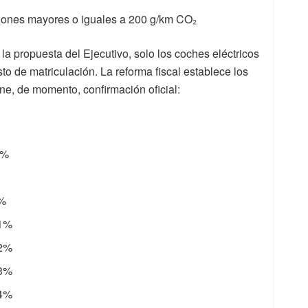
iones mayores o iguales a 200 g/km CO₂
 la propuesta del Ejecutivo, solo los coches eléctricos
o de matriculación. La reforma fiscal establece los
ene, de momento, confirmación oficial:
5%
9%
11%
12%
13%
14%