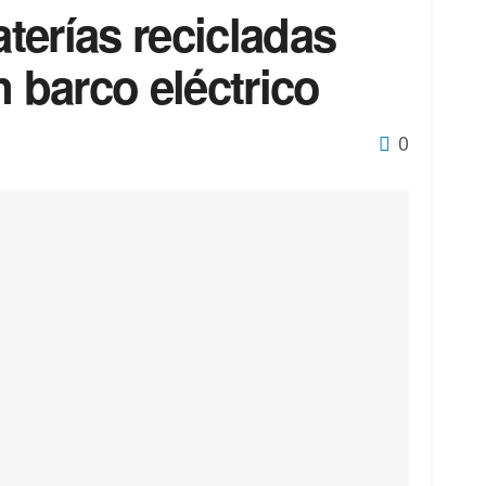
aterías recicladas
n barco eléctrico
0