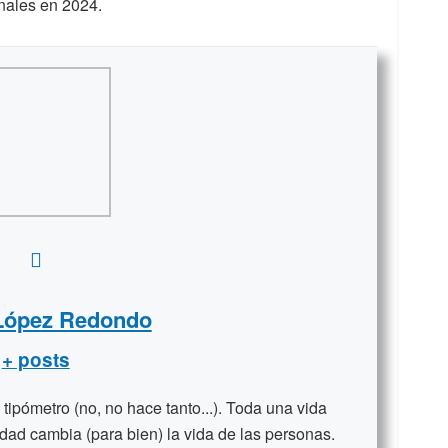
onales en 2024.
 López Redondo
+ posts
ipómetro (no, no hace tanto...). Toda una vida
dad cambia (para bien) la vida de las personas.