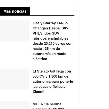
Más noticias
Geely Starray EM-i o
Changan Deepal S05
PHEV: dos SUV
híbridos enchufables
desde 25.215 euros con
hasta 136 km de
autonomía en modo
eléctrico
El Stelato G9 llega con
586 CV y 1.300 km de
autonomía para ponerle
las cosas difíciles a
Xiaomi
MG 07: la berlina