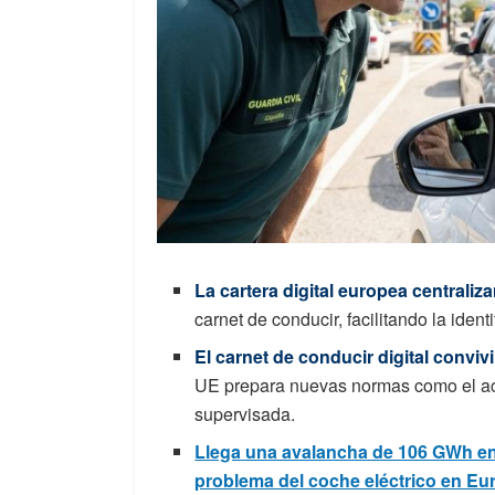
La cartera digital europea centraliz
carnet de conducir, facilitando la ident
El carnet de conducir digital convi
UE prepara nuevas normas como el ac
supervisada.
Llega una avalancha de 106 GWh en b
problema del coche eléctrico en Eu