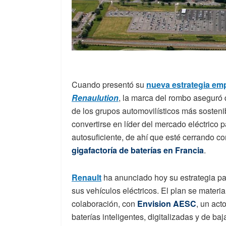
Cuando presentó su
nueva estrategia emp
Renaulution
, la marca del rombo aseguró 
de los grupos automovilísticos más sostenib
convertirse en líder del mercado eléctrico 
autosuficiente, de ahí que esté cerrando co
gigafactoría de baterías en Francia
.
Renault
ha anunciado hoy su estrategia par
sus vehículos eléctricos. El plan se materi
colaboración, con
Envision AESC
, un act
baterías inteligentes, digitalizadas y de ba