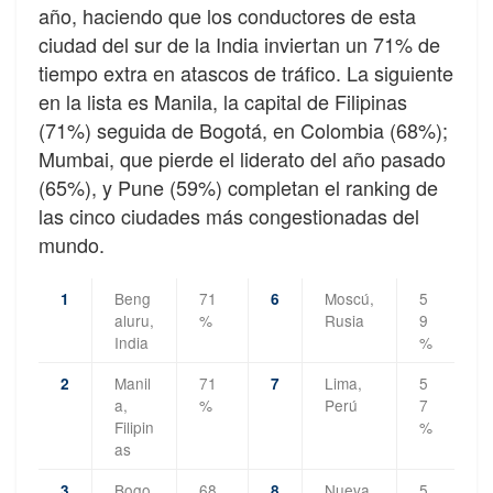
año, haciendo que los conductores de esta
ciudad del sur de la India inviertan un 71% de
tiempo extra en atascos de tráfico. La siguiente
en la lista es Manila, la capital de Filipinas
(71%) seguida de Bogotá, en Colombia (68%);
Mumbai, que pierde el liderato del año pasado
(65%), y Pune (59%) completan el ranking de
las cinco ciudades más congestionadas del
mundo.
Beng
71
Moscú,
5
1
6
aluru,
%
Rusia
9
India
%
Manil
71
Lima,
5
2
7
a,
%
Perú
7
Filipin
%
as
Bogo
68
Nueva
5
3
8