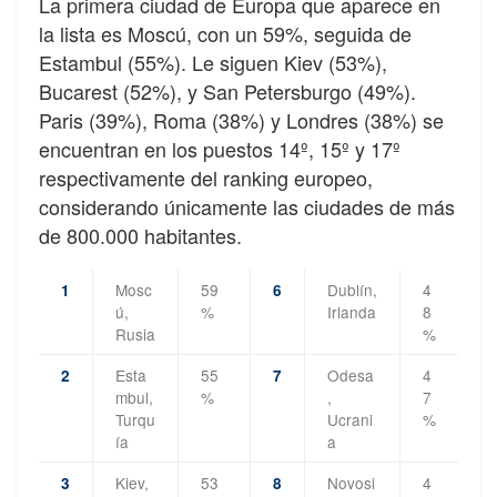
La primera ciudad de Europa que aparece en
la lista es Moscú, con un 59%, seguida de
Estambul (55%). Le siguen Kiev (53%),
Bucarest (52%), y San Petersburgo (49%).
Paris (39%), Roma (38%) y Londres (38%) se
encuentran en los puestos 14º, 15º y 17º
respectivamente del ranking europeo,
considerando únicamente las ciudades de más
de 800.000 habitantes.
Mosc
59
Dublín,
4
1
6
ú,
%
Irlanda
8
Rusia
%
Esta
55
Odesa
4
2
7
mbul,
%
,
7
Turqu
Ucrani
%
ía
a
Kiev,
53
Novosi
4
3
8