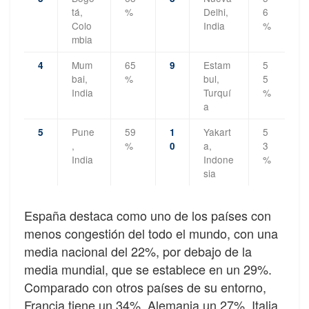
tá,
%
Delhi,
6
Colo
India
%
mbia
Mum
65
Estam
5
4
9
bai,
%
bul,
5
India
Turquí
%
a
Pune
59
Yakart
5
5
1
,
%
a,
3
0
India
Indone
%
sia
España destaca como uno de los países con
menos congestión del todo el mundo, con una
media nacional del 22%, por debajo de la
media mundial, que se establece en un 29%.
Comparado con otros países de su entorno,
Francia tiene un 34%, Alemania un 27%, Italia