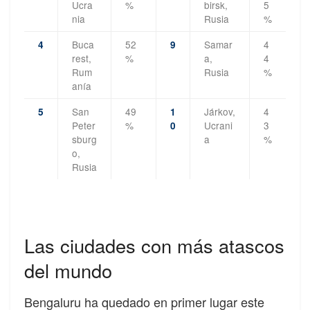
Ucra
%
birsk,
5
nia
Rusia
%
Buca
52
Samar
4
4
9
rest,
%
a,
4
Rum
Rusia
%
anía
San
49
Járkov,
4
5
1
Peter
%
Ucrani
3
0
sburg
a
%
o,
Rusia
Las ciudades con más atascos
del mundo
Bengaluru ha quedado en primer lugar este