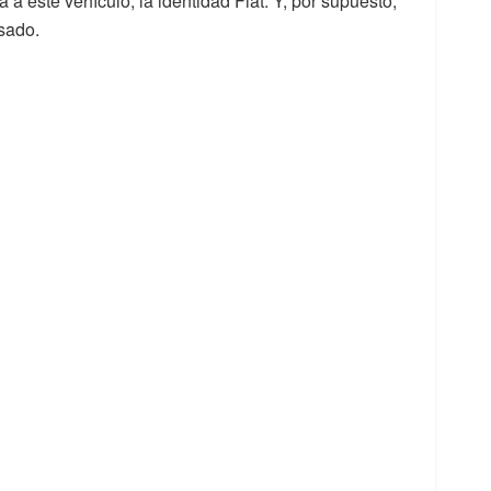
 a este vehículo, la identidad Fiat. Y, por supuesto,
sado.