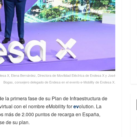
desa X, Elena Bernárdez, Directora de Movilidad Eléctrica de Endesa X y José
Bogas, consejero delegado de Endesa en el evento e-Mobility de Endesa X.
e la primera fase de su Plan de Infraestructura de
virtual con el nombre eMobility for
ev
olution. La
os más de 2.000 puntos de recarga en España,
se de su plan.