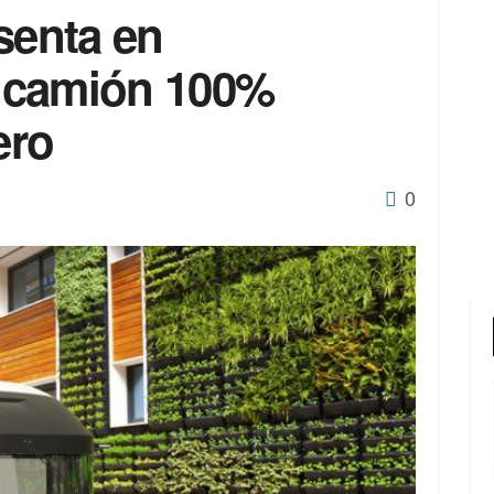
senta en
 camión 100%
ero
0