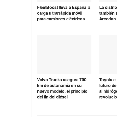
FleetBoost lleva a España la
La distri
carga ultrarrápida móvil
también s
para camiones eléctricos
Arcodan
Volvo Trucks asegura 700
Toyota e
km de autonomía en su
futuro de
nuevo modelo, el principio
al hidró
del fin del diésel
revoluci