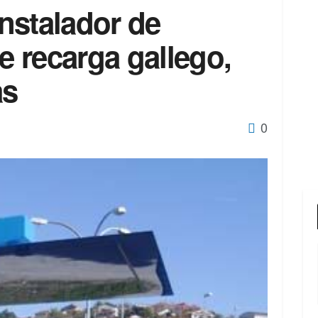
instalador de
de recarga gallego,
as
0