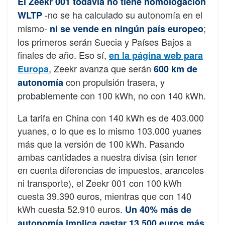
El Zeekr 001 todavía no tiene homologación
-no se ha calculado su autonomía en el
WLTP
mismo-
;
ni se vende en ningún país europeo
los primeros serán Suecia y Países Bajos a
finales de año. Eso sí,
en la página web para
, Zeekr avanza que serán
Europa
600 km de
con propulsión trasera, y
autonomía
probablemente con 100 kWh, no con 140 kWh.
La tarifa en China con 140 kWh es de 403.000
yuanes, o lo que es lo mismo 103.000 yuanes
más que la versión de 100 kWh. Pasando
ambas cantidades a nuestra divisa (sin tener
en cuenta diferencias de impuestos, aranceles
ni transporte), el Zeekr 001 con 100 kWh
cuesta 39.390 euros, mientras que con 140
kWh cuesta 52.910 euros.
Un 40% más de
,
autonomía implica gastar 13.500 euros más