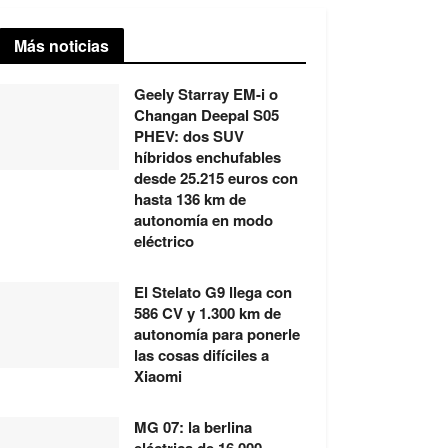
Más noticias
Geely Starray EM-i o
Changan Deepal S05
PHEV: dos SUV
híbridos enchufables
desde 25.215 euros con
hasta 136 km de
autonomía en modo
eléctrico
El Stelato G9 llega con
586 CV y 1.300 km de
autonomía para ponerle
las cosas difíciles a
Xiaomi
MG 07: la berlina