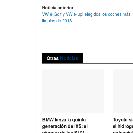
Noticia anterior
VW e-Golf y VW e-up! elegidos los coches más
limpios de 2018
Otras
Noticias
BMW lanza la quinta
Toyota s
generación del X5: el
el hidróg
pionero de los SUV
potencial