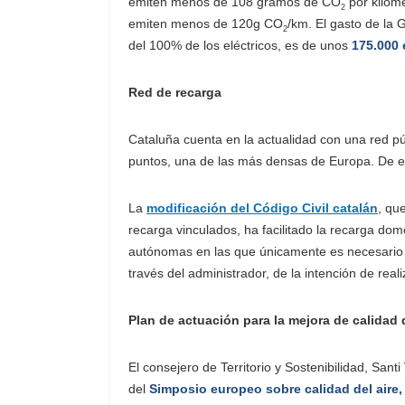
emiten menos de 108 gramos de CO
por kilóme
2
emiten menos de 120g CO
/km. El gasto de la 
2
del 100% de los eléctricos, es de unos
175.000 
Red de recarga
Cataluña cuenta en la actualidad con una red p
puntos, una de las más densas de Europa. De el
La
modificación del Código Civil catalán
, qu
recarga vinculados, ha facilitado la recarga domé
autónomas en las que únicamente es necesario ad
través del administrador, de la intención de realiz
Plan de actuación para la mejora de calidad d
El consejero de Territorio y Sostenibilidad, Sant
del
Simposio europeo sobre calidad del aire, 