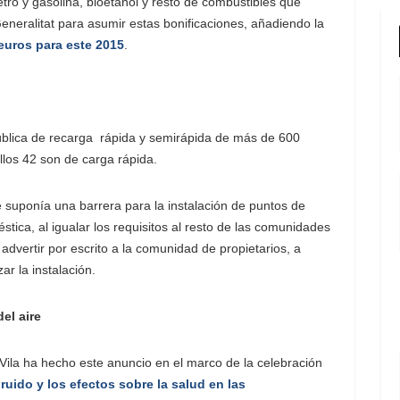
tro y gasolina, bioetanol y resto de combustibles que
Generalitat para asumir estas bonificaciones, añadiendo la
euros para este 2015
.
ública de recarga rápida y semirápida de más de 600
los 42 son de carga rápida.
e suponía una barrera para la instalación de puntos de
stica, al igualar los requisitos al resto de las comunidades
vertir por escrito a la comunidad de propietarios, a
ar la instalación.
el aire
i Vila ha hecho este anuncio en el marco de la celebración
ruido y los efectos sobre la salud en las