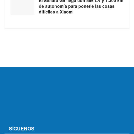
El Stelato G9 llega con 586 CV y 1.300 km
de autonomía para ponerle las cosas
difíciles a Xiaomi
SÍGUENOS