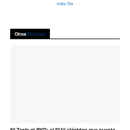
india Ola
Otras
Noticias
Ni Tesla ni BYD: el SUV eléctrico que cuesta