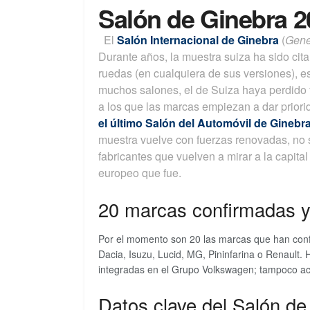
Salón de Ginebra 2
El
Salón Internacional de Ginebra
(
Gene
Durante años, la muestra suiza ha sido cita
ruedas (en cualquiera de sus versiones), 
muchos salones, el de Suiza haya perdido 
a los que las marcas empiezan a dar prior
el último Salón del Automóvil de Ginebr
muestra vuelve con fuerzas renovadas, no s
fabricantes que vuelven a mirar a la capita
europeo que fue.
20 marcas confirmadas y
Por el momento son 20 las marcas que han confi
Dacia, Isuzu, Lucid, MG, Pininfarina o Renault
integradas en el Grupo Volkswagen; tampoco acu
Datos clave del Salón d