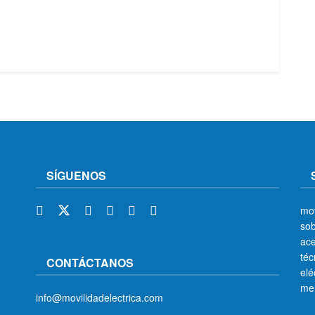
SÍGUENOS
mov
sob
ace
téc
CONTÁCTANOS
elé
me
info@movilidadelectrica.com