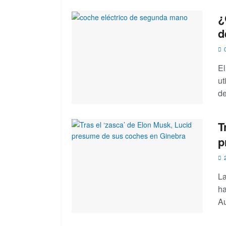
¿
d
0
El
ut
de
T
p
2
La
ha
Au