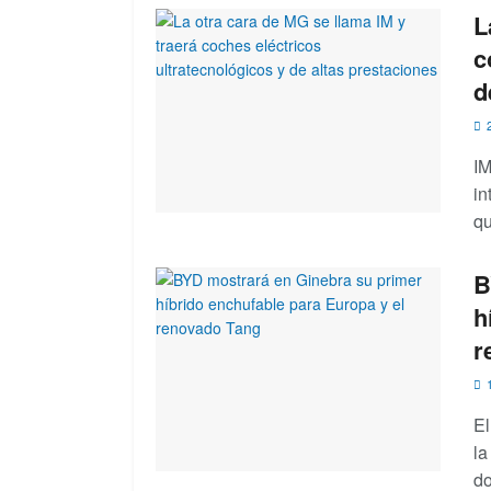
L
c
d
2
IM
in
qu
B
h
r
1
El
la
do