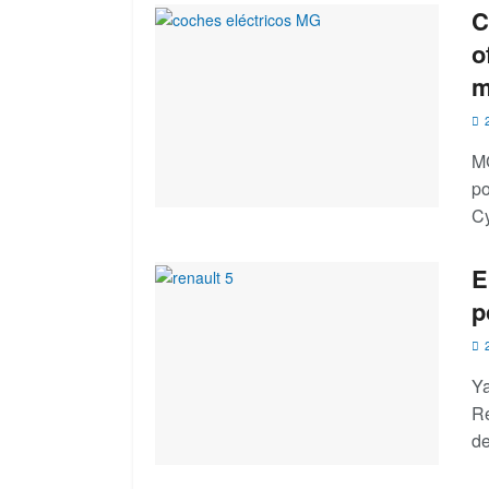
C
o
m
2
MG
po
Cy
E
p
2
Ya
Re
de