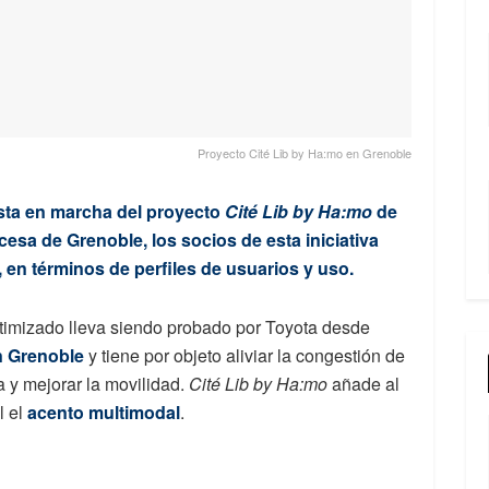
Proyecto Cité Lib by Ha:mo en Grenoble
ta en marcha del proyecto
Cité Lib by Ha:mo
de
esa de Grenoble, los socios de esta iniciativa
 en términos de perfiles de usuarios y uso.
timizado lleva siendo probado por Toyota desde
n Grenoble
y tiene por objeto aliviar la congestión de
a y mejorar la movilidad.
Cité Lib by Ha:mo
añade al
l el
acento multimodal
.