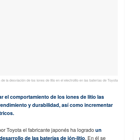
e la desviación de los iones de litio en el electrolito en las baterías de Toyota
el comportamiento de los iones de litio las
rendimiento y durabilidad, así como incrementar
ricos.
r Toyota el fabricante japonés ha logrado
un
esarrollo de las baterías de ión-litio
. En él se