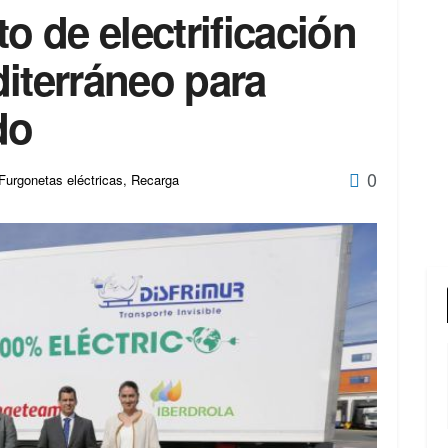
o de electrificación
iterráneo para
do
0
Furgonetas eléctricas
,
Recarga