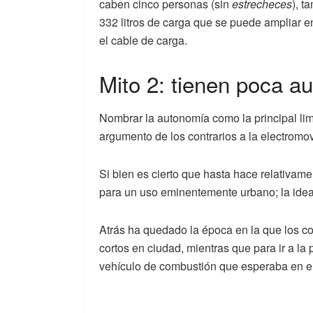
caben cinco personas (sin
estrecheces
), t
332 litros de carga que se puede ampliar en
el cable de carga.
Mito 2: tienen poca a
Nombrar la autonomía como la principal limi
argumento de los contrarios a la electromov
Si bien es cierto que hasta hace relativam
para un uso eminentemente urbano; la ide
Atrás ha quedado la época en la que los coc
cortos en ciudad, mientras que para ir a la 
vehículo de combustión que esperaba en el