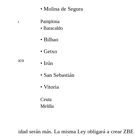
• Molina de Segura
Navarra
Pamplona
• Baracaldo
• Bilbao
• Getxo
País Vasco
• Irún
• San Sebastián
• Vitoria
Ceuta
Ceuta
Melilla
Melilla
En realidad serán más. La misma Ley obligará a crear ZBE