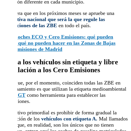
extensión diferente en cada municipio.
Se espera que en los próximos meses se apruebe una
normativa nacional que será la que regule las
restricciones de las ZBE
en todo el país.
Coches ECO y Cero Emisiones: qué pueden
y qué no pueden hacer en las Zonas de Bajas
Emisiones de Madrid
Veto a los vehículos sin etiqueta y libre
circulación a los Cero Emisiones
En lo que, por el momento, coinciden todas las ZBE en
funcionamiento es que utilizan la etiqueta medioambiental
de la
DGT
como herramienta para establecer las
restricciones.
El objetivo primordial es prohibir de forma gradual la
circulación de los
vehículos con etiqueta A.
Mal llamados
así porque, en realidad, son los únicos que no tienen
distintivo, entran aquí los coches de gasolina matriculados