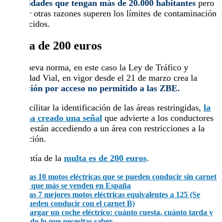
a
localidades que tengan más de 20.000 habitantes
pero
que por otras razones superen los límites de contaminación
establecidos.
Multa de 200 euros
Otra nueva norma, en este caso la Ley de Tráfico y
Seguridad Vial, en vigor desde el 21 de marzo crea la
infracción por acceso no permitido a las ZBE.
Para facilitar la identificación de las áreas restringidas,
la
DGT ha creado una señal
que advierte a los conductores
de que están accediendo a un área con restricciones a la
circulación.
La cuantía de la
multa es de 200 euros
.
Las 10 motos eléctricas que se pueden conducir sin carnet
B que más se venden en España
Las 7 mejores motos eléctricas equivalentes a 125 (Se
pueden conducir con el carnet B)
Cargar un coche eléctrico: cuánto cuesta, cuánto tarda y
todo lo que necesitas saber