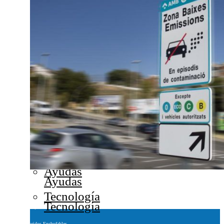
Patinetes eléctricos
Cuadriciclos eléctricos
Cuadriciclos eléctricos
Futuros Modelos
Futuros Modelos
Hidrógeno
Hidrógeno
Qué necesito saber
Qué necesito saber
Lanzamientos
Lanzamientos
Matriculaciones
Matriculaciones
Ayudas
Ayudas
Tecnología
Tecnología
Híbridos Enchufables