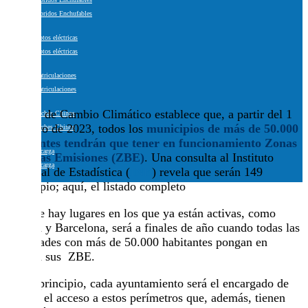
Híbridos Enchufables
Motos eléctricas
Motos eléctricas
Matriculaciones
Matriculaciones
La Ley de Cambio Climático establece que, a partir del 1
Coches Chinos
de enero de 2023, todos los
municipios de más de 50.000
Coches Chinos
habitantes tendrán que tener en funcionamiento Zonas
Recarga
de Bajas Emisiones (ZBE)
. Una consulta al Instituto
Recarga
Nacional de Estadística (
INE
) revela que serán 149
municipio; aquí, el listado completo
Aunque hay lugares en los que ya están activas, como
Madrid y Barcelona, será a finales de año cuando todas las
localidades con más de 50.000 habitantes pongan en
marcha sus ZBE.
En un principio, cada ayuntamiento será el encargado de
regular el acceso a estos perímetros que, además, tienen